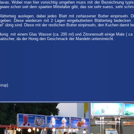
klavas. Wobei man hier vorsichtig umgehen muss mit der Bezeichnung typis
gware schon seit dem spaeten Mittelalter gibt, das sie sehr suess, sehr schma
ätterteig auslegen, dabei jedes Blatt mit zerlassener Butter einpinseln.
geben. Diese wiederum mit 2 Lagen eingebuttertem Blätterteig bedecken. E
” übrig sind. Diese mit der restlichen Butter einpinseln, den Kuchen damit b
Honig mit einem Glas Wasser (ca. 200 ml) und Zitronensaft einige Male ( ca
omatischer, da der Honig den Geschmack der Mandeln unterstreicht.
irup)