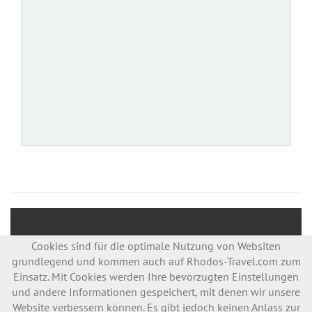
Cookies sind für die optimale Nutzung von Websiten
grundlegend und kommen auch auf Rhodos-Travel.com zum
Einsatz. Mit Cookies werden Ihre bevorzugten Einstellungen
und andere Informationen gespeichert, mit denen wir unsere
Copyright © 2014
KIWI-WORKS
/ All rights reserved.
Website verbessern können. Es gibt jedoch keinen Anlass zur