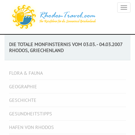
Togg
navig
DIE TOTALE MONFINSTERNIS VOM 03.03. - 04.03.2007
RHODOS, GRIECHENLAND
FLORA & FAUNA
GEOGRAPHIE
GESCHICHTE
GESUNDHEITSTIPPS
HAFEN VON RHODOS