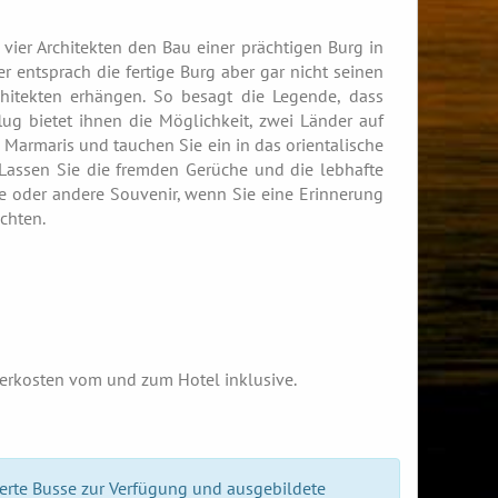
er Architekten den Bau einer prächtigen Burg in
 entsprach die fertige Burg aber gar nicht seinen
chitekten erhängen. So besagt die Legende, dass
flug bietet ihnen die Möglichkeit, zwei Länder auf
Marmaris und tauchen Sie ein in das orientalische
 Lassen Sie die fremden Gerüche und die lebhafte
e oder andere Souvenir, wenn Sie eine Erinnerung
chten.
sferkosten vom und zum Hotel inklusive.
ierte Busse zur Verfügung und ausgebildete