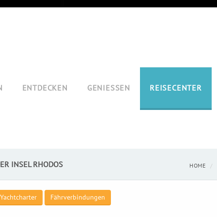
N
ENTDECKEN
GENIESSEN
REISECENTER
DER INSEL RHODOS
HOME
Yachtcharter
Fährverbindungen