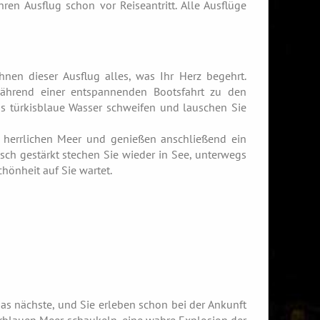
en Ausflug schon vor Reiseantritt. Alle Ausflüge
nen dieser Ausflug alles, was Ihr Herz begehrt.
während einer entspannenden Bootsfahrt zu den
as türkisblaue Wasser schweifen und lauschen Sie
 herrlichen Meer und genießen anschließend ein
sch gestärkt stechen Sie wieder in See, unterwegs
hönheit auf Sie wartet.
as nächste, und Sie erleben schon bei der Ankunft